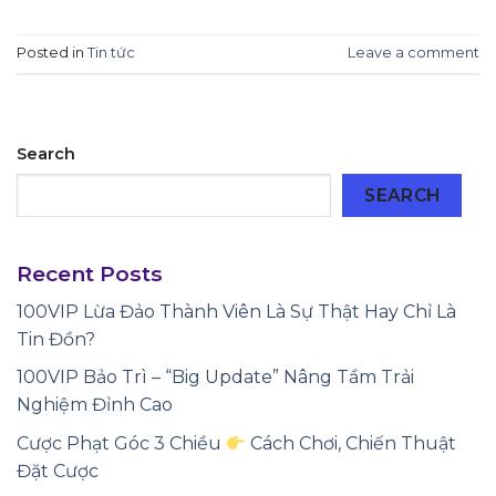
Posted in
Tin tức
Leave a comment
Search
SEARCH
Recent Posts
100VIP Lừa Đảo Thành Viên Là Sự Thật Hay Chỉ Là
Tin Đồn?
100VIP Bảo Trì – “Big Update” Nâng Tầm Trải
Nghiệm Đỉnh Cao
Cược Phạt Góc 3 Chiều
Cách Chơi, Chiến Thuật
Đặt Cược