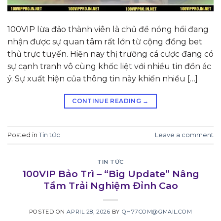
100VIP lừa đảo thành viên là chủ đề nóng hổi đang
nhận được sự quan tâm rất lớn từ cộng đồng bet
thủ trực tuyến. Hiện nay thị trường cá cược đang có
sự cạnh tranh vô cùng khốc liệt với nhiều tin đồn ác
ý. Sự xuất hiện của thông tin này khiến nhiều […]
CONTINUE READING
→
Posted in
Tin tức
Leave a comment
TIN TỨC
100VIP Bảo Trì – “Big Update” Nâng
Tầm Trải Nghiệm Đỉnh Cao
POSTED ON
APRIL 28, 2026
BY
QH77COM@GMAIL.COM