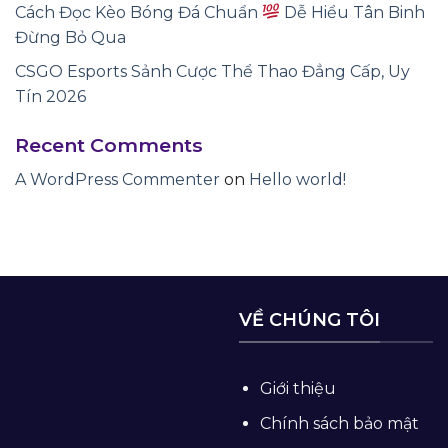
Cách Đọc Kèo Bóng Đá Chuẩn
Dễ Hiểu Tân Binh
Đừng Bỏ Qua
CSGO Esports Sảnh Cược Thể Thao Đẳng Cấp, Uy
Tín 2026
Recent Comments
A WordPress Commenter
on
Hello world!
VỀ CHÚNG TÔI
Giới thiệu
Chính sách bảo mật