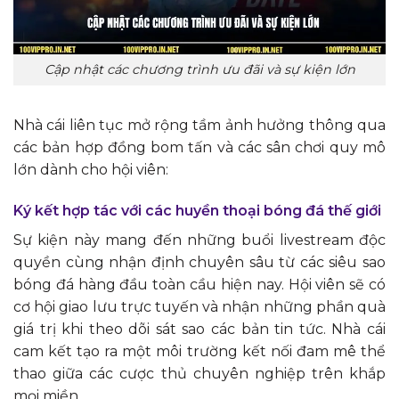
Cập nhật các chương trình ưu đãi và sự kiện lớn
Nhà cái liên tục mở rộng tầm ảnh hưởng thông qua
các bản hợp đồng bom tấn và các sân chơi quy mô
lớn dành cho hội viên:
Ký kết hợp tác với các huyền thoại bóng đá thế giới
Sự kiện này mang đến những buổi livestream độc
quyền cùng nhận định chuyên sâu từ các siêu sao
bóng đá hàng đầu toàn cầu hiện nay. Hội viên sẽ có
cơ hội giao lưu trực tuyến và nhận những phần quà
giá trị khi theo dõi sát sao các bản tin tức. Nhà cái
cam kết tạo ra một môi trường kết nối đam mê thể
thao giữa các cược thủ chuyên nghiệp trên khắp
mọi miền.