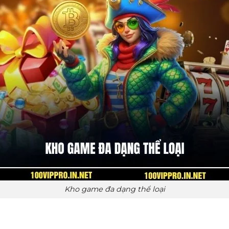
Kho game đa dạng thể loại