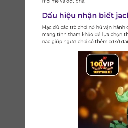
mới mẻ và đột phá.
Dấu hiệu nhận biết jac
Mặc dù các trò chơi nổ hũ vận hành 
mang tính tham khảo để lựa chọn th
nào giúp người chơi có thêm cơ sở đá