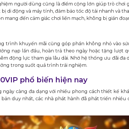
ghiệm người dùng cũng là điểm cộng lớn giúp trò chơi g
t bị di động và máy tính, đảm bảo tốc độ tải nhanh và th
n mang đến cảm giác chơi liền mạch, không bị gián đoạ
g trình khuyến mãi cũng góp phần không nhỏ vào sức 
ởng nạp lần đầu, hoàn trả theo ngày hoặc tặng lượt q
êm động lực tham gia lâu dài. Nhờ hệ thống ưu đãi đa 
ưởng trong suốt quá trình trải nghiệm.
00VIP phổ biến hiện nay
ng ngày càng đa dạng với nhiều phong cách thiết kế kh
n bản duy nhất, các nhà phát hành đã phát triển nhiề