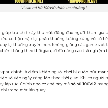
Vì sao nổ hũ 100VIP được ưa chuộng?
giúp trò chơi này thu hút đông đảo người tham gia chí
nhiều cơ hội nhận lại phần thưởng tương xứng với số ti
quay lại thường xuyên hơn. Không giống các game slot
chiến thắng theo thời gian, từ đó nâng cao trải nghiệm t
kpot chính là điểm khiến người chơi bị cuốn hút mạnh 
iến số tiền ngày càng lớn theo thời gian. Khi có người
gay lập tức. Chính nhờ cơ chế này mà
nổ hũ 100VIP
mang 
 chỉ trong một lần quay.