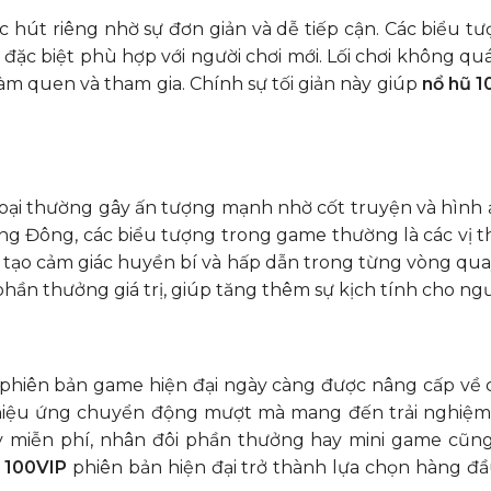
hút riêng nhờ sự đơn giản và dễ tiếp cận. Các biểu tư
 đặc biệt phù hợp với người chơi mới. Lối chơi không 
àm quen và tham gia. Chính sự tối giản này giúp
nổ hũ 1
oại thường gây ấn tượng mạnh nhờ cốt truyện và hình ả
g Đông, các biểu tượng trong game thường là các vị thầ
tạo cảm giác huyền bí và hấp dẫn trong từng vòng quay
hần thưởng giá trị, giúp tăng thêm sự kịch tính cho ngư
c phiên bản game hiện đại ngày càng được nâng cấp về 
iệu ứng chuyển động mượt mà mang đến trải nghiệm c
 miễn phí, nhân đôi phần thưởng hay mini game cũng 
 100VIP
phiên bản hiện đại trở thành lựa chọn hàng đầ