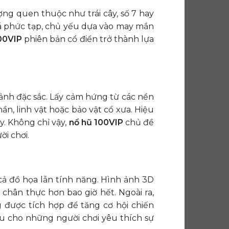
ợng quen thuộc như trái cây, số 7 hay
quá phức tạp, chủ yếu dựa vào may mắn
00VIP
phiên bản cổ điển trở thành lựa
nh đặc sắc. Lấy cảm hứng từ các nền
n, linh vật hoặc bảo vật cổ xưa. Hiệu
. Không chỉ vậy,
nổ hũ 100VIP
chủ đề
ời chơi.
cả đồ họa lẫn tính năng. Hình ảnh 3D
hân thực hơn bao giờ hết. Ngoài ra,
được tích hợp để tăng cơ hội chiến
u cho những người chơi yêu thích sự