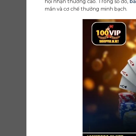
hội nhận thưởng cao. Trong số đó,
bắ
mắn và cơ chế thưởng minh bạch.