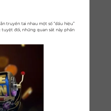
ẫn truyền tai nhau một số “dấu hiệu”
 tuyệt đối, những quan sát này phần