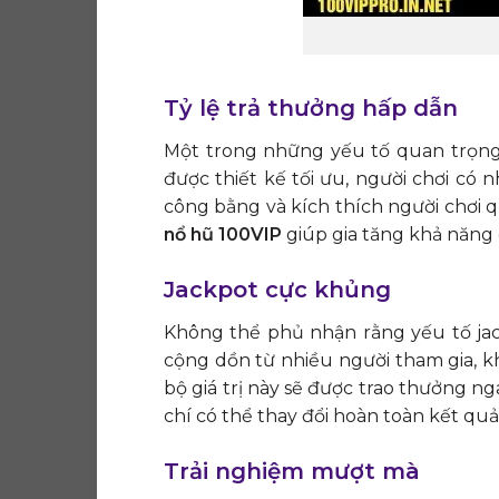
Tỷ lệ trả thưởng hấp dẫn
Một trong những yếu tố quan trọng 
được thiết kế tối ưu, người chơi có 
công bằng và kích thích người chơi 
nổ hũ 100VIP
giúp gia tăng khả năng 
Jackpot cực khủng
Không thể phủ nhận rằng yếu tố jac
cộng dồn từ nhiều người tham gia, kh
bộ giá trị này sẽ được trao thưởng n
chí có thể thay đổi hoàn toàn kết quả
Trải nghiệm mượt mà