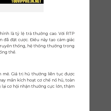
nh là tỷ lệ trả thưởng cao. Với RTP
ền đã đặt cược. Điều này tạo cảm giác
 truyền thống, hệ thống thưởng trong
ổng thể.
mẽ. Giá trị hũ thưởng liên tục được
 may mắn kích hoạt cơ chế nổ hũ, toàn
lại cơ hội nhận thưởng cực lớn, thậm