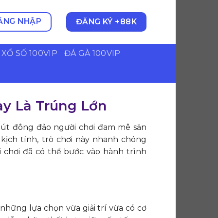
ĂNG NHẬP
ĐĂNG KÝ +88K
XỔ SỐ 100VIP
ĐÁ GÀ 100VIP
ay Là Trúng Lớn
 hút đông đảo người chơi đam mê săn
kịch tính, trò chơi này nhanh chóng
 chơi đã có thể bước vào hành trình
những lựa chọn vừa giải trí vừa có cơ