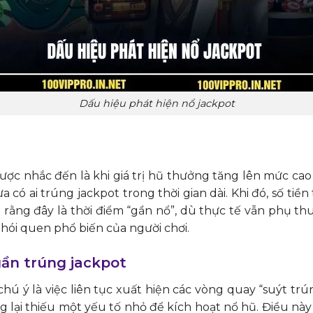
Dấu hiệu phát hiện nổ jackpot
c nhắc đến là khi giá trị hũ thưởng tăng lên mức cao 
có ai trúng jackpot trong thời gian dài. Khi đó, số tiền
 rằng đây là thời điểm “gần nổ”, dù thực tế vẫn phụ th
à thói quen phổ biến của người chơi.
gần trúng jackpot
 ý là việc liên tục xuất hiện các vòng quay “suýt trún
g lại thiếu một yếu tố nhỏ để kích hoạt nổ hũ. Điều n